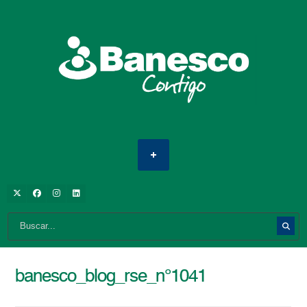
banesco_blog_rse_n°1041