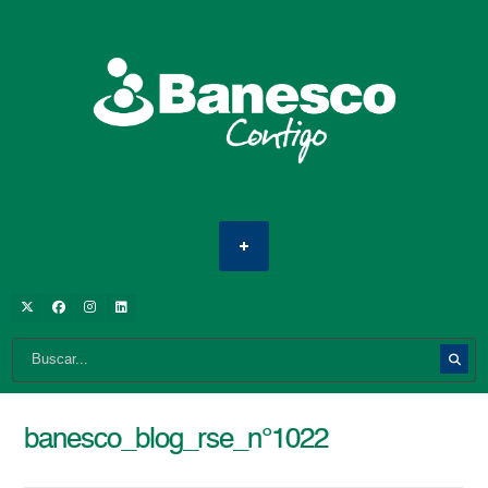
banesco_blog_rse_n°1022