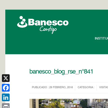
INSTIT
banesco_blog_rse_n°841
X
PUBLICADO : 29 FEBRERO, 2016
CATEGORIA :
VISITA
Facebook
LinkedIn