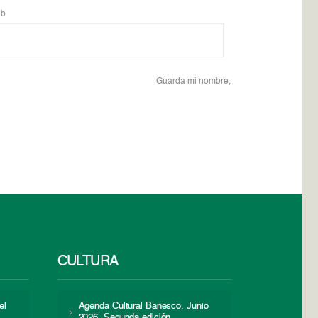
b
Guarda mi nombre,
CULTURA
el
Agenda Cultural Banesco. Junio
2026. Segunda edición