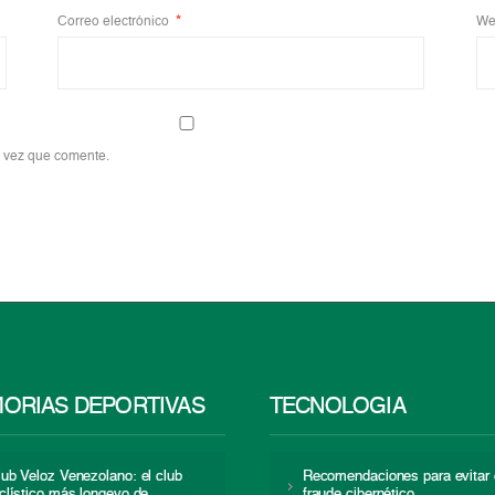
Correo electrónico
*
We
a vez que comente.
ORIAS DEPORTIVAS
TECNOLOGÍA
lub Veloz Venezolano: el club
Recomendaciones para evitar 
iclístico más longevo de
fraude cibernético