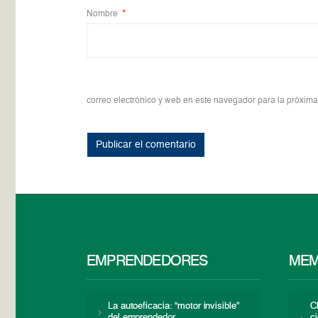
Nombre
*
correo electrónico y web en este navegador para la próxim
EMPRENDEDORES
MEM
La autoeficacia: “motor invisible”
C
del emprendedor
c