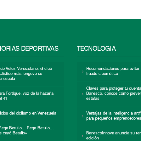
ORIAS DEPORTIVAS
TECNOLOGÍA
lub Veloz Venezolano: el club
Recomendaciones para evitar 
iclístico más longevo de
fraude cibernético
enezuela
Claves para proteger tu cuent
era Fortique: voz de la hazaña
Banesco: conoce cómo preven
el 41
estafas
nicios del ciclismo en Venezuela
Ventajas de la inteligencia artif
para pequeños emprendedore
Pega Betulio… Pega Betulio…
e cayó Betulio»
BanescoInnova anuncia su ter
edición