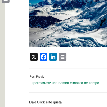
Print
X
Facebook
LinkedIn
Print
Post Previo:
El permafrost: una bomba climática de tiempo
Dale Click si te gusta