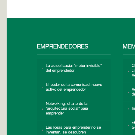
EMPRENDEDORES
MEM
La autoeficacia: “motor invisible”
C
del emprendedor
c
V
El poder de la comunidad: nuevo
activo del emprendedor
V
d
Networking: el arte de la
“arquitectura social” para
I
emprender
«
Las ideas para emprender no se
S
inventan, se descubren