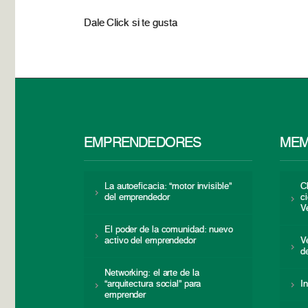
Dale Click si te gusta
EMPRENDEDORES
MEM
La autoeficacia: “motor invisible”
C
del emprendedor
c
V
El poder de la comunidad: nuevo
activo del emprendedor
V
d
Networking: el arte de la
“arquitectura social” para
I
emprender