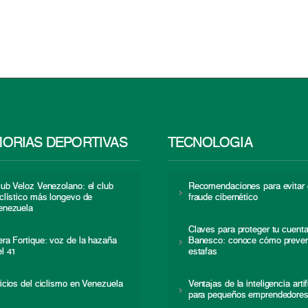
ORIAS DEPORTIVAS
TECNOLOGÍA
lub Veloz Venezolano: el club
Recomendaciones para evitar 
iclístico más longevo de
fraude cibernético
enezuela
Claves para proteger tu cuent
era Fortique: voz de la hazaña
Banesco: conoce cómo preven
el 41
estafas
nicios del ciclismo en Venezuela
Ventajas de la inteligencia artif
para pequeños emprendedore