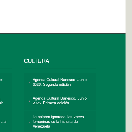
CULTURA
el
Agenda Cultural Banesco. Junio
2026. Segunda edición
a
Agenda Cultural Banesco. Junio
ir
2026. Primera edición
La palabra ignorada: las voces
icial
femeninas de la historia de
s
Venezuela