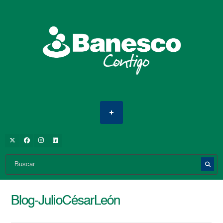
Blog-JulioCésarLeón