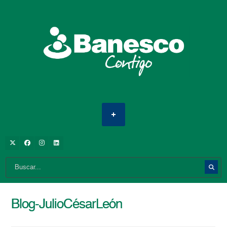
Blog-JulioCésarLeón