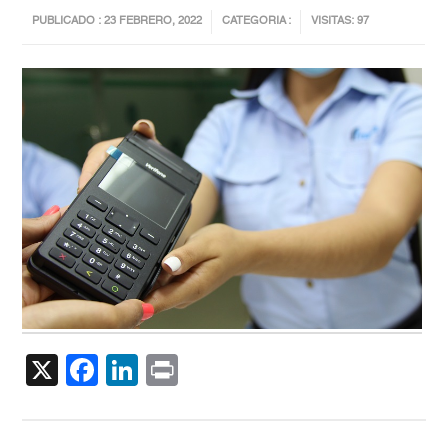
PUBLICADO : 23 FEBRERO, 2022
CATEGORIA :
VISITAS: 97
X
Facebook
LinkedIn
Print