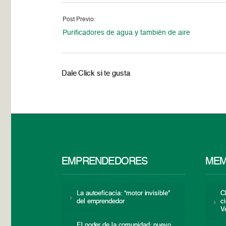
Post Previo:
Purificadores de agua y también de aire
Dale Click si te gusta
EMPRENDEDORES
MEM
La autoeficacia: “motor invisible”
C
del emprendedor
c
V
El poder de la comunidad: nuevo