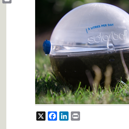
Print
X
Facebook
LinkedIn
Print