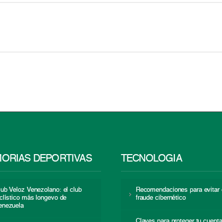
ORIAS DEPORTIVAS
TECNOLOGÍA
lub Veloz Venezolano: el club
Recomendaciones para evitar 
iclístico más longevo de
fraude cibernético
enezuela
Claves para proteger tu cuent