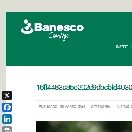
INSTIT
16ff4483c85e202d9dbcbfd403
X
PUBLICADO : 26 MARZO, 2018
CATEGORIA :
VISITAS: 
Facebook
LinkedIn