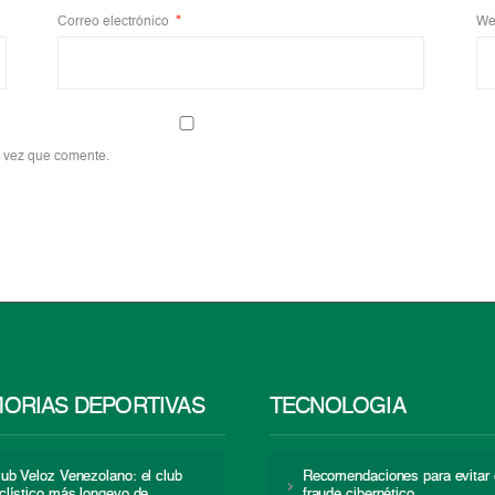
Correo electrónico
*
We
a vez que comente.
ORIAS DEPORTIVAS
TECNOLOGÍA
lub Veloz Venezolano: el club
Recomendaciones para evitar 
iclístico más longevo de
fraude cibernético