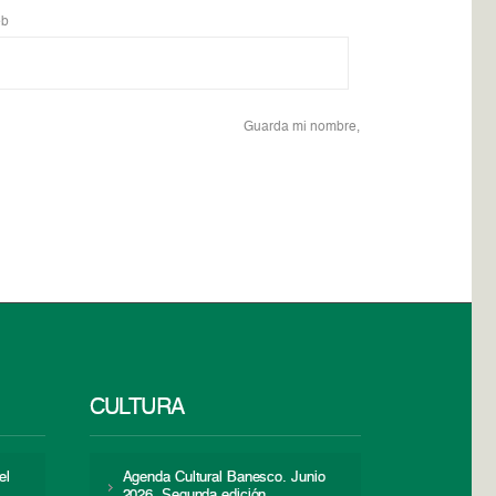
b
Guarda mi nombre,
CULTURA
el
Agenda Cultural Banesco. Junio
2026. Segunda edición