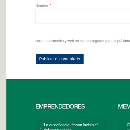
Nombre
*
correo electrónico y web en este navegador para la próxim
EMPRENDEDORES
MEM
La autoeficacia: “motor invisible”
C
del emprendedor
c