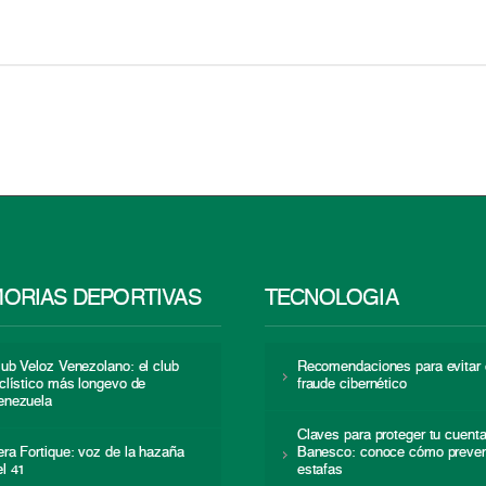
ORIAS DEPORTIVAS
TECNOLOGÍA
lub Veloz Venezolano: el club
Recomendaciones para evitar 
iclístico más longevo de
fraude cibernético
enezuela
Claves para proteger tu cuent
era Fortique: voz de la hazaña
Banesco: conoce cómo preven
el 41
estafas