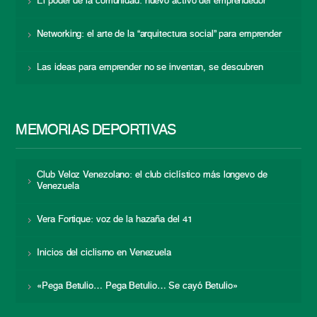
El poder de la comunidad: nuevo activo del emprendedor
Networking: el arte de la “arquitectura social” para emprender
Las ideas para emprender no se inventan, se descubren
MEMORIAS DEPORTIVAS
Club Veloz Venezolano: el club ciclístico más longevo de
Venezuela
Vera Fortique: voz de la hazaña del 41
Inicios del ciclismo en Venezuela
«Pega Betulio… Pega Betulio… Se cayó Betulio»