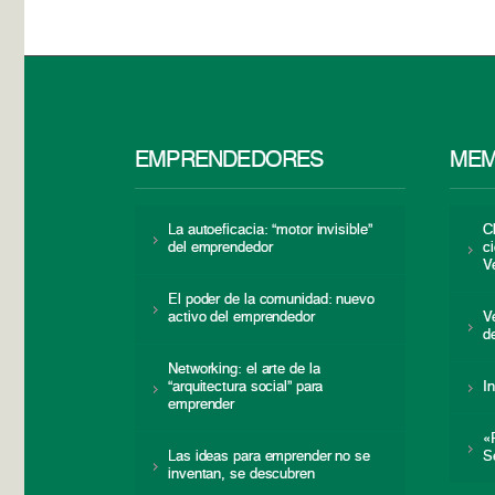
EMPRENDEDORES
MEM
La autoeficacia: “motor invisible”
C
del emprendedor
c
V
El poder de la comunidad: nuevo
activo del emprendedor
V
d
Networking: el arte de la
“arquitectura social” para
I
emprender
«
Las ideas para emprender no se
S
inventan, se descubren