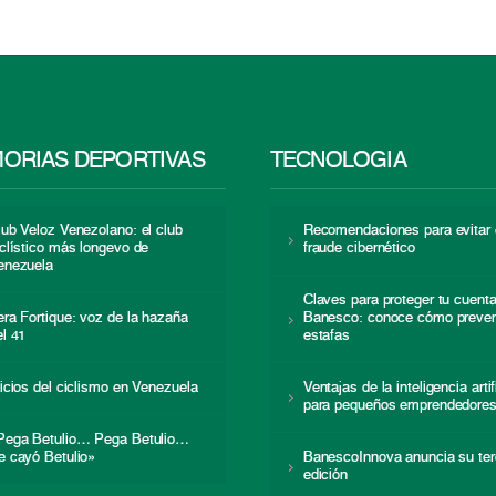
ORIAS DEPORTIVAS
TECNOLOGÍA
lub Veloz Venezolano: el club
Recomendaciones para evitar 
iclístico más longevo de
fraude cibernético
enezuela
Claves para proteger tu cuent
era Fortique: voz de la hazaña
Banesco: conoce cómo preven
el 41
estafas
nicios del ciclismo en Venezuela
Ventajas de la inteligencia artif
para pequeños emprendedore
Pega Betulio… Pega Betulio…
e cayó Betulio»
BanescoInnova anuncia su ter
edición