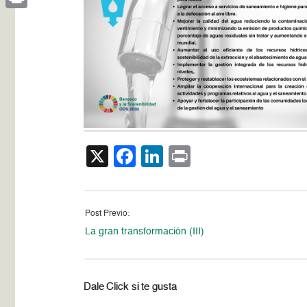
Print
X
Facebook
LinkedIn
Print
Post Previo:
La gran transformación (III)
Dale Click si te gusta