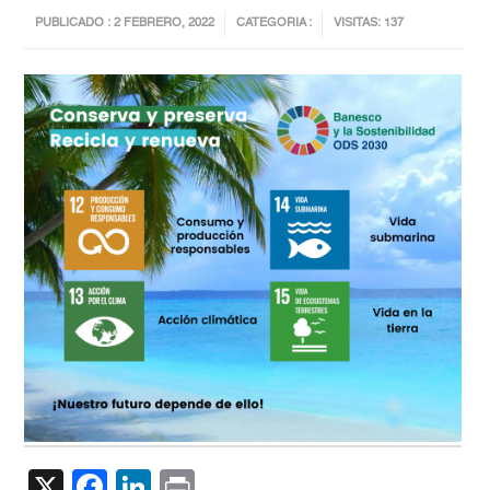
PUBLICADO : 2 FEBRERO, 2022
CATEGORIA :
VISITAS: 137
X
Facebook
LinkedIn
Print