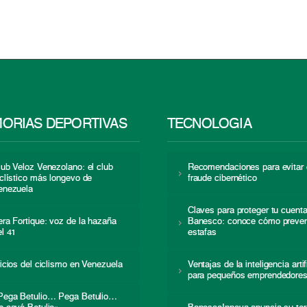
ORIAS DEPORTIVAS
TECNOLOGÍA
lub Veloz Venezolano: el club
Recomendaciones para evitar 
iclístico más longevo de
fraude cibernético
enezuela
Claves para proteger tu cuent
era Fortique: voz de la hazaña
Banesco: conoce cómo preven
el 41
estafas
nicios del ciclismo en Venezuela
Ventajas de la inteligencia artif
para pequeños emprendedore
Pega Betulio… Pega Betulio…