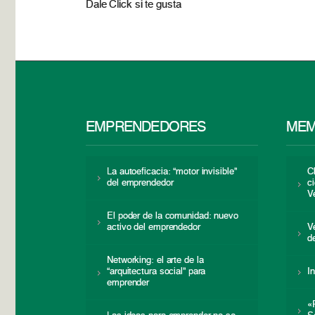
Dale Click si te gusta
EMPRENDEDORES
MEM
La autoeficacia: “motor invisible”
C
del emprendedor
c
V
El poder de la comunidad: nuevo
activo del emprendedor
V
d
Networking: el arte de la
“arquitectura social” para
I
emprender
«