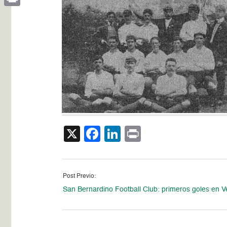
Print
X
Facebook
LinkedIn
Print
Post Previo:
San Bernardino Football Club: primeros goles en 