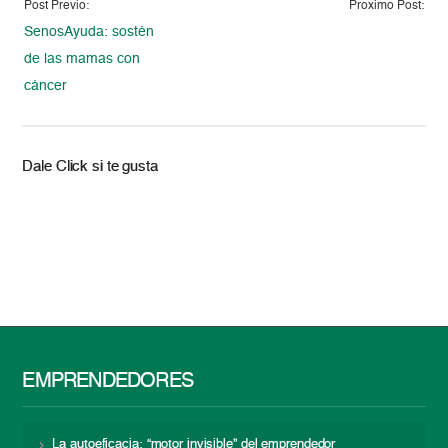
Post Previo:
Proximo Post:
SenosAyuda: sostén
de las mamas con
cáncer
Dale Click si te gusta
EMPRENDEDORES
La autoeficacia: “motor invisible” del emprendedor