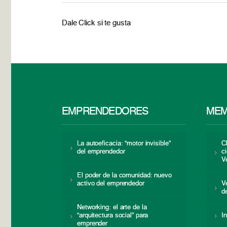
Dale Click si te gusta
EMPRENDEDORES
MEM
La autoeficacia: “motor invisible”
C
del emprendedor
c
V
El poder de la comunidad: nuevo
activo del emprendedor
V
d
Networking: el arte de la
“arquitectura social” para
I
emprender