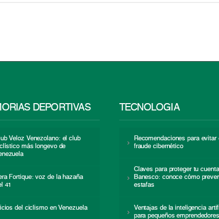
ORIAS DEPORTIVAS
TECNOLOGÍA
lub Veloz Venezolano: el club
Recomendaciones para evitar 
iclístico más longevo de
fraude cibernético
enezuela
Claves para proteger tu cuent
era Fortique: voz de la hazaña
Banesco: conoce cómo preven
el 41
estafas
nicios del ciclismo en Venezuela
Ventajas de la inteligencia artif
para pequeños emprendedore