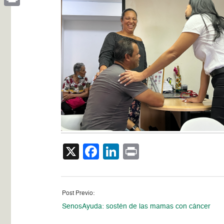
Print
X
Facebook
LinkedIn
Print
Post Previo:
SenosAyuda: sostén de las mamas con cáncer