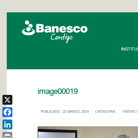
INSTIT
image00019
X
PUBLICADO : 22 MARZO, 2024
CATEGORIA :
VISITAS: 
Facebook
LinkedIn