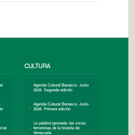
CULTURA
el
Agenda Cultural Banesco. Junio
2026. Segunda edición
a
Agenda Cultural Banesco. Junio
ir
2026. Primera edición
La palabra ignorada: las voces
icial
femeninas de la historia de
s
Venezuela