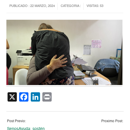
PUBLICADO : 22 MARZO, 2024
CATEGORIA :
VISITAS: 53
X
Facebook
LinkedIn
Print
Post Previo:
Proximo Post:
SenosAyuda: sostén