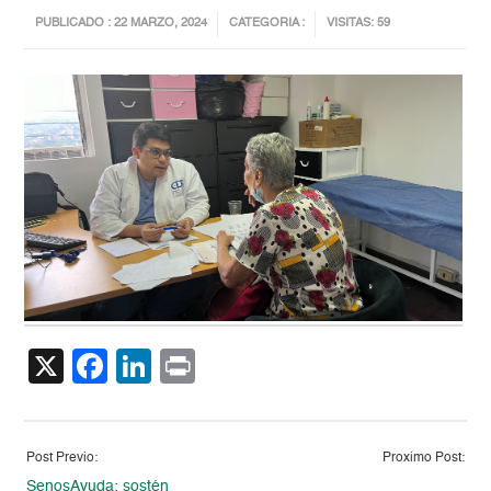
PUBLICADO : 22 MARZO, 2024
CATEGORIA :
VISITAS: 59
X
Facebook
LinkedIn
Print
Post Previo:
Proximo Post:
SenosAyuda: sostén