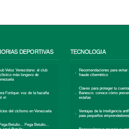
ORIAS DEPORTIVAS
TECNOLOGÍA
lub Veloz Venezolano: el club
Recomendaciones para evitar 
iclístico más longevo de
fraude cibernético
enezuela
Claves para proteger tu cuent
era Fortique: voz de la hazaña
Banesco: conoce cómo preven
el 41
estafas
nicios del ciclismo en Venezuela
Ventajas de la inteligencia artif
para pequeños emprendedore
Pega Betulio… Pega Betulio…