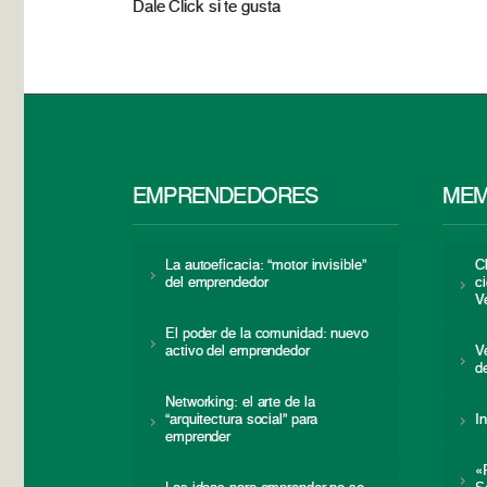
Dale Click si te gusta
EMPRENDEDORES
MEM
La autoeficacia: “motor invisible”
C
del emprendedor
c
V
El poder de la comunidad: nuevo
activo del emprendedor
V
d
Networking: el arte de la
“arquitectura social” para
I
emprender
«