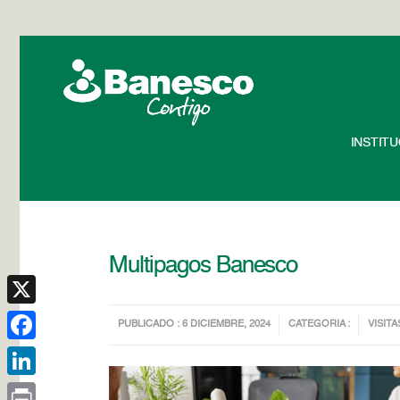
INSTIT
Multipagos Banesco
X
PUBLICADO : 6 DICIEMBRE, 2024
CATEGORIA :
VISITA
Facebook
LinkedIn