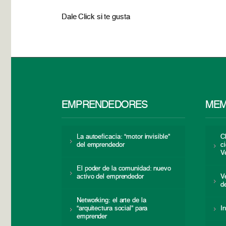
Dale Click si te gusta
EMPRENDEDORES
MEM
La autoeficacia: “motor invisible”
C
del emprendedor
c
V
El poder de la comunidad: nuevo
activo del emprendedor
V
d
Networking: el arte de la
“arquitectura social” para
I
emprender