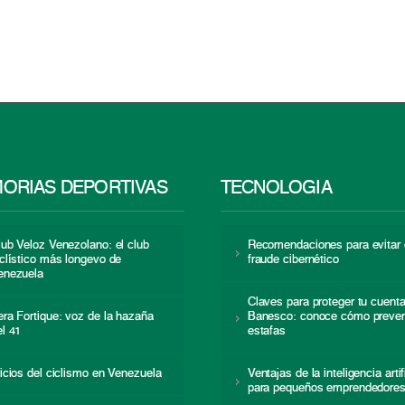
ORIAS DEPORTIVAS
TECNOLOGÍA
lub Veloz Venezolano: el club
Recomendaciones para evitar 
iclístico más longevo de
fraude cibernético
enezuela
Claves para proteger tu cuent
era Fortique: voz de la hazaña
Banesco: conoce cómo preven
el 41
estafas
nicios del ciclismo en Venezuela
Ventajas de la inteligencia artif
para pequeños emprendedore