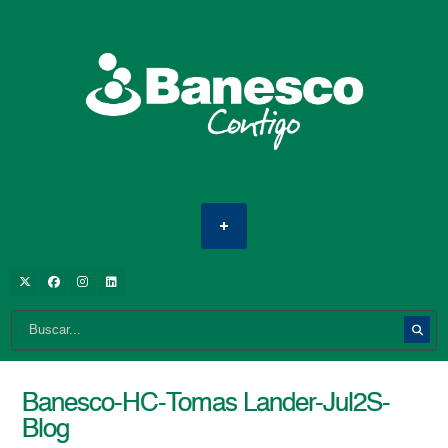
Banesco-HC-Tomas Lander-Jul2S-
Blog