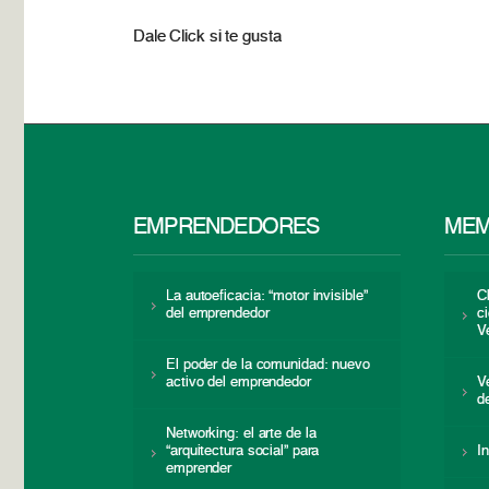
Dale Click si te gusta
EMPRENDEDORES
MEM
La autoeficacia: “motor invisible”
C
del emprendedor
c
V
El poder de la comunidad: nuevo
activo del emprendedor
V
d
Networking: el arte de la
“arquitectura social” para
I
emprender