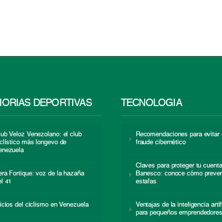
ORIAS DEPORTIVAS
TECNOLOGÍA
lub Veloz Venezolano: el club
Recomendaciones para evitar 
iclístico más longevo de
fraude cibernético
enezuela
Claves para proteger tu cuent
era Fortique: voz de la hazaña
Banesco: conoce cómo preven
el 41
estafas
nicios del ciclismo en Venezuela
Ventajas de la inteligencia artif
para pequeños emprendedore