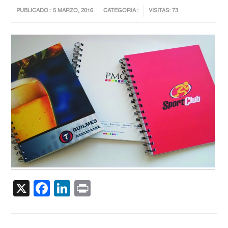
PUBLICADO : 5 MARZO, 2016
CATEGORIA :
VISITAS: 73
X
Facebook
LinkedIn
Print