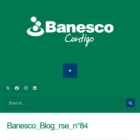
Banesco_Blog_rse_n°84