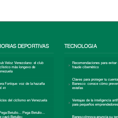
ORIAS DEPORTIVAS
TECNOLOGÍA
lub Veloz Venezolano: el club
Recomendaciones para evitar 
iclístico más longevo de
fraude cibernético
enezuela
Claves para proteger tu cuent
era Fortique: voz de la hazaña
Banesco: conoce cómo preven
el 41
estafas
nicios del ciclismo en Venezuela
Ventajas de la inteligencia artif
para pequeños emprendedore
Pega Betulio… Pega Betulio…
e cayó Betulio»
BanescoInnova anuncia su ter