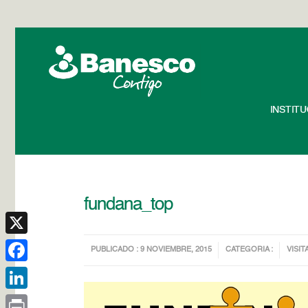
INSTIT
fundana_top
X
PUBLICADO : 9 NOVIEMBRE, 2015
CATEGORIA :
VISIT
Facebook
LinkedIn