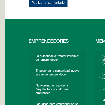
EMPRENDEDORES
MEM
La autoeficacia: “motor invisible”
C
del emprendedor
c
V
El poder de la comunidad: nuevo
activo del emprendedor
V
d
Networking: el arte de la
“arquitectura social” para
I
emprender
«
Las ideas para emprender no se
S