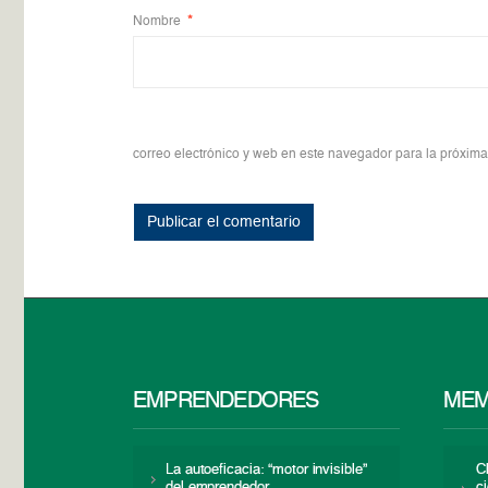
Nombre
*
correo electrónico y web en este navegador para la próxim
EMPRENDEDORES
MEM
La autoeficacia: “motor invisible”
C
del emprendedor
c