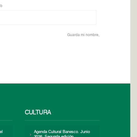
b
Guarda mi nombre,
CULTURA
el
Agenda Cultural Banesco. Junio
2026. Segunda edición