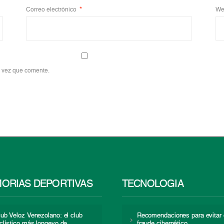
Correo electrónico
*
We
a vez que comente.
ORIAS DEPORTIVAS
TECNOLOGÍA
lub Veloz Venezolano: el club
Recomendaciones para evitar 
iclístico más longevo de
fraude cibernético