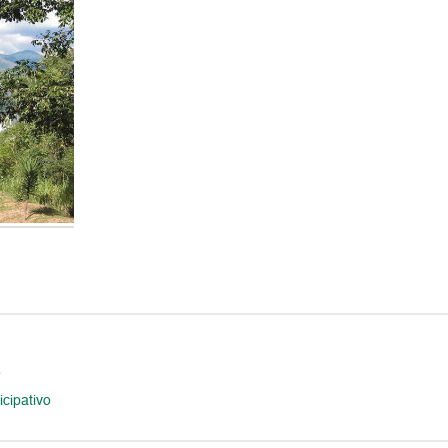
e
icipativo