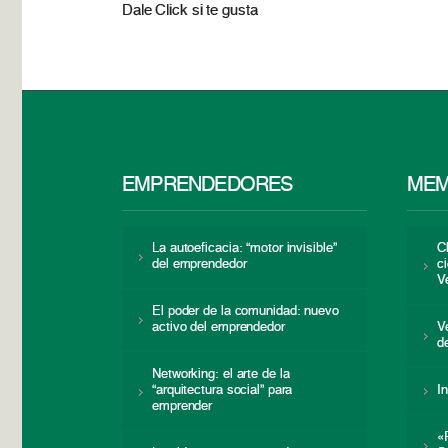
Dale Click si te gusta
EMPRENDEDORES
MEM
La autoeficacia: “motor invisible”
C
del emprendedor
c
V
El poder de la comunidad: nuevo
activo del emprendedor
V
d
Networking: el arte de la
“arquitectura social” para
I
emprender
«