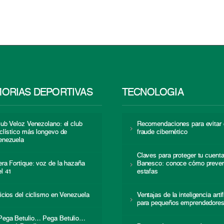
ORIAS DEPORTIVAS
TECNOLOGÍA
lub Veloz Venezolano: el club
Recomendaciones para evitar 
iclístico más longevo de
fraude cibernético
enezuela
Claves para proteger tu cuent
era Fortique: voz de la hazaña
Banesco: conoce cómo preven
el 41
estafas
nicios del ciclismo en Venezuela
Ventajas de la inteligencia artif
para pequeños emprendedore
Pega Betulio… Pega Betulio…