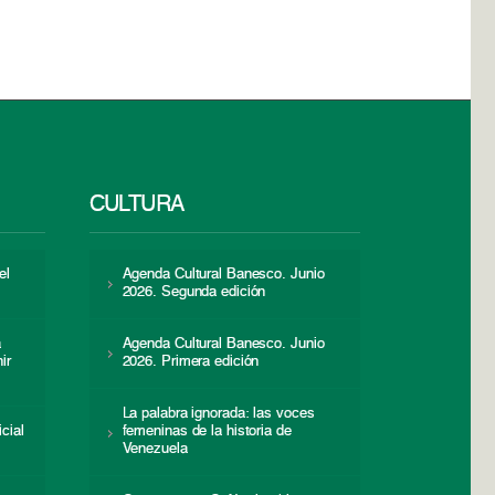
CULTURA
el
Agenda Cultural Banesco. Junio
2026. Segunda edición
a
Agenda Cultural Banesco. Junio
ir
2026. Primera edición
La palabra ignorada: las voces
icial
femeninas de la historia de
s
Venezuela