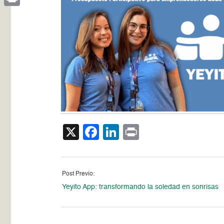
Print
X
Facebook
LinkedIn
Print
Post Previo:
Yeyito App: transformando la soledad en sonrisas