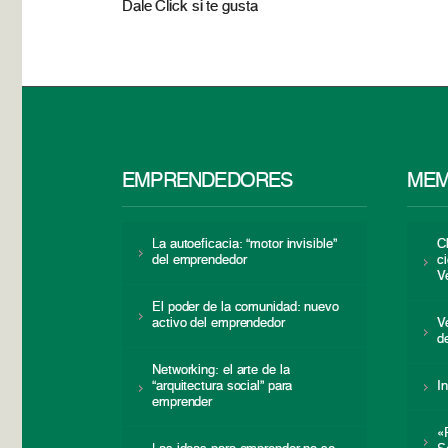
Dale Click si te gusta
EMPRENDEDORES
MEM
La autoeficacia: “motor invisible”
C
del emprendedor
c
V
El poder de la comunidad: nuevo
activo del emprendedor
V
d
Networking: el arte de la
“arquitectura social” para
I
emprender
«