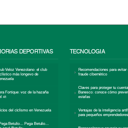
ORIAS DEPORTIVAS
TECNOLOGÍA
lub Veloz Venezolano: el club
Recomendaciones para evitar 
iclístico más longevo de
fraude cibernético
enezuela
Claves para proteger tu cuent
era Fortique: voz de la hazaña
Banesco: conoce cómo preven
el 41
estafas
nicios del ciclismo en Venezuela
Ventajas de la inteligencia artif
para pequeños emprendedore
Pega Betulio… Pega Betulio…