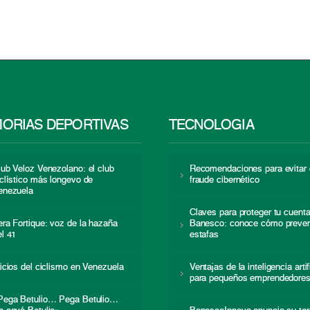
ORIAS DEPORTIVAS
TECNOLOGÍA
lub Veloz Venezolano: el club
Recomendaciones para evitar 
iclístico más longevo de
fraude cibernético
enezuela
Claves para proteger tu cuent
era Fortique: voz de la hazaña
Banesco: conoce cómo preven
el 41
estafas
nicios del ciclismo en Venezuela
Ventajas de la inteligencia artif
para pequeños emprendedore
Pega Betulio… Pega Betulio…