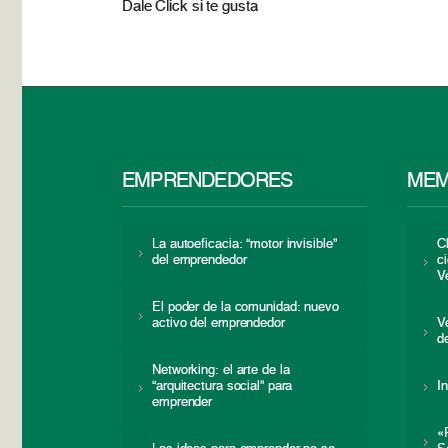
Dale Click si te gusta
EMPRENDEDORES
MEM
La autoeficacia: “motor invisible”
C
del emprendedor
c
V
El poder de la comunidad: nuevo
activo del emprendedor
V
d
Networking: el arte de la
“arquitectura social” para
I
emprender
«