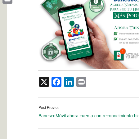
Print
X
Facebook
LinkedIn
Print
Post Previo:
BanescoMóvil ahora cuenta con reconocimiento b