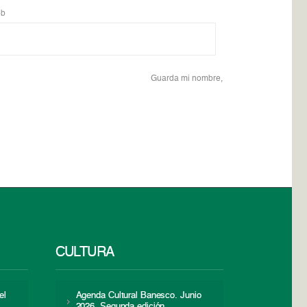
b
Guarda mi nombre,
CULTURA
el
Agenda Cultural Banesco. Junio
2026. Segunda edición