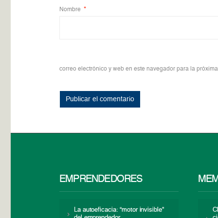
Nombre
*
correo electrónico y web en este navegador para la próxim
EMPRENDEDORES
MEM
La autoeficacia: “motor invisible”
C
del emprendedor
c