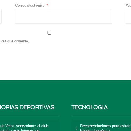
Correo electrónico
*
We
a vez que comente.
ORIAS DEPORTIVAS
TECNOLOGÍA
lub Veloz Venezolano: el club
Recomendaciones para evitar 
iclístico más longevo de
fraude cibernético