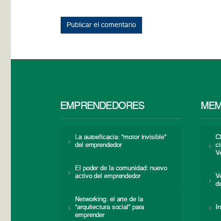
EMPRENDEDORES
MEM
La autoeficacia: “motor invisible”
C
del emprendedor
c
V
El poder de la comunidad: nuevo
activo del emprendedor
V
d
Networking: el arte de la
“arquitectura social” para
I
emprender