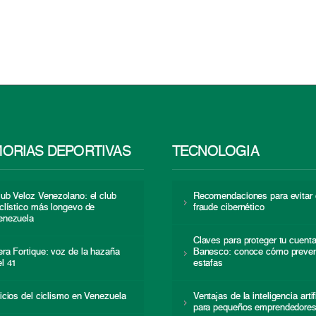
ORIAS DEPORTIVAS
TECNOLOGÍA
lub Veloz Venezolano: el club
Recomendaciones para evitar 
iclístico más longevo de
fraude cibernético
enezuela
Claves para proteger tu cuent
era Fortique: voz de la hazaña
Banesco: conoce cómo preven
el 41
estafas
nicios del ciclismo en Venezuela
Ventajas de la inteligencia artif
para pequeños emprendedore