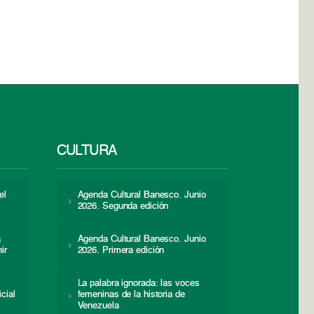
CULTURA
el
Agenda Cultural Banesco. Junio
2026. Segunda edición
a
Agenda Cultural Banesco. Junio
ir
2026. Primera edición
La palabra ignorada: las voces
icial
femeninas de la historia de
s
Venezuela