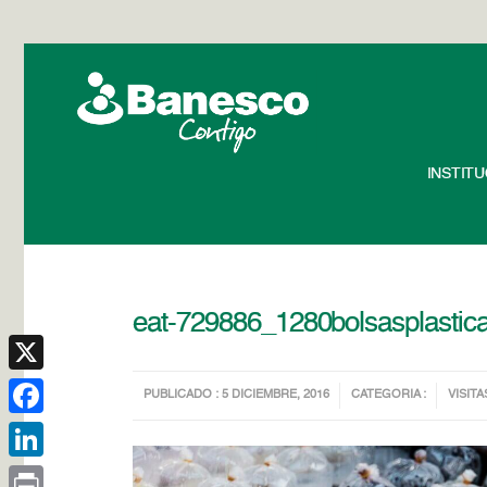
INSTIT
eat-729886_1280bolsasplastic
X
PUBLICADO : 5 DICIEMBRE, 2016
CATEGORIA :
VISITA
Facebook
LinkedIn