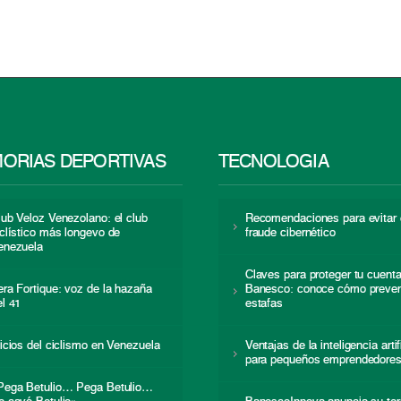
ORIAS DEPORTIVAS
TECNOLOGÍA
lub Veloz Venezolano: el club
Recomendaciones para evitar 
iclístico más longevo de
fraude cibernético
enezuela
Claves para proteger tu cuent
era Fortique: voz de la hazaña
Banesco: conoce cómo preven
el 41
estafas
nicios del ciclismo en Venezuela
Ventajas de la inteligencia artif
para pequeños emprendedore
Pega Betulio… Pega Betulio…