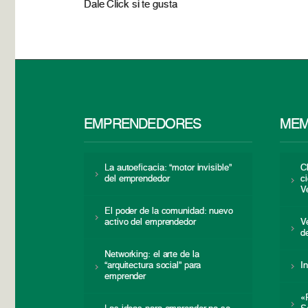
Dale Click si te gusta
EMPRENDEDORES
MEM
La autoeficacia: “motor invisible”
C
del emprendedor
c
V
El poder de la comunidad: nuevo
activo del emprendedor
V
d
Networking: el arte de la
“arquitectura social” para
I
emprender
«