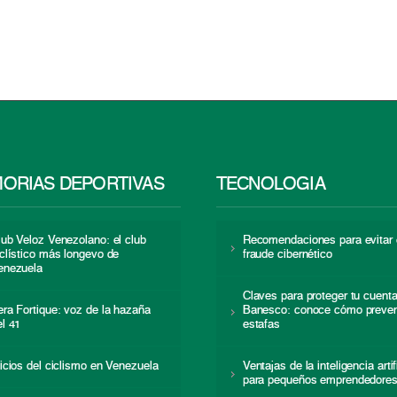
ORIAS DEPORTIVAS
TECNOLOGÍA
lub Veloz Venezolano: el club
Recomendaciones para evitar 
iclístico más longevo de
fraude cibernético
enezuela
Claves para proteger tu cuent
era Fortique: voz de la hazaña
Banesco: conoce cómo preven
el 41
estafas
nicios del ciclismo en Venezuela
Ventajas de la inteligencia artif
para pequeños emprendedore