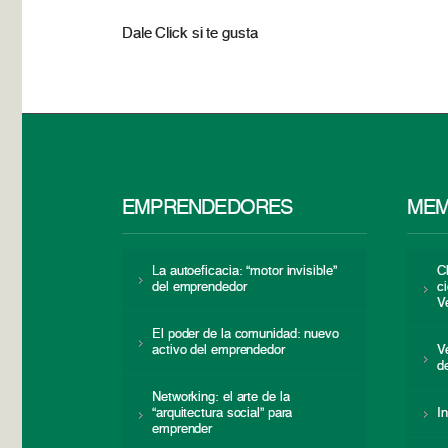
Dale Click si te gusta
EMPRENDEDORES
MEM
La autoeficacia: “motor invisible”
C
del emprendedor
c
V
El poder de la comunidad: nuevo
activo del emprendedor
V
d
Networking: el arte de la
“arquitectura social” para
I
emprender