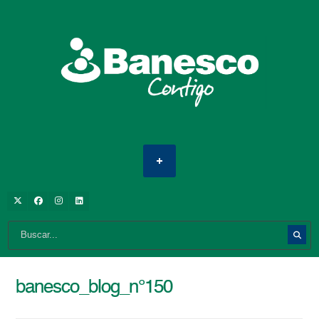
banesco_blog_n°150