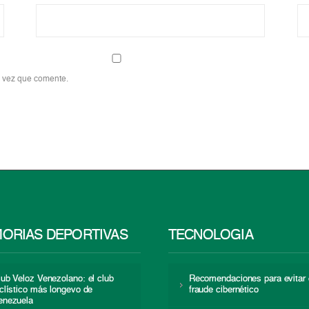
a vez que comente.
ORIAS DEPORTIVAS
TECNOLOGÍA
lub Veloz Venezolano: el club
Recomendaciones para evitar 
iclístico más longevo de
fraude cibernético
enezuela