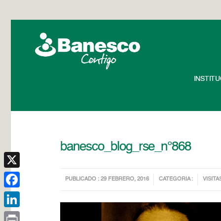
INSTIT
banesco_blog_rse_n°868
X
PUBLICADO : 29 FEBRERO, 2016
CATEGORIA :
VISITA
Facebook
LinkedIn