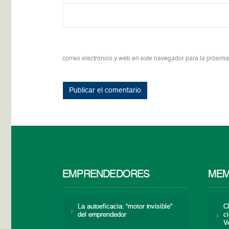
correo electrónico y web en este navegador para la próxim
EMPRENDEDORES
MEM
La autoeficacia: “motor invisible”
C
del emprendedor
c
V