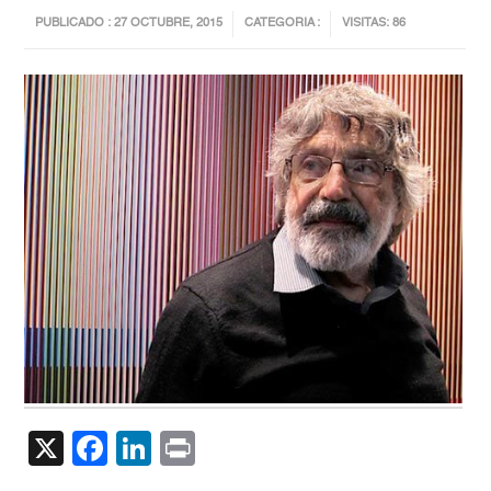
PUBLICADO : 27 OCTUBRE, 2015
CATEGORIA :
VISITAS: 86
X
Facebook
LinkedIn
Print