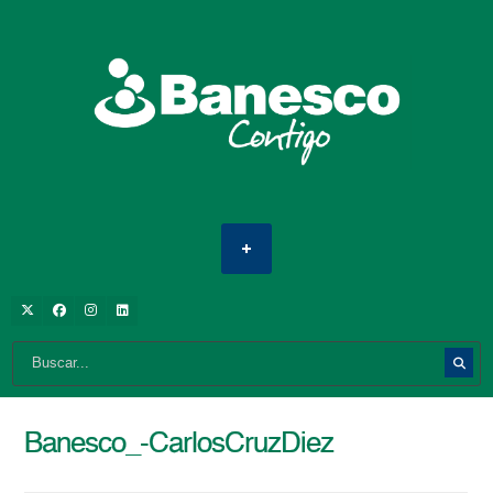
Banesco_-CarlosCruzDiez