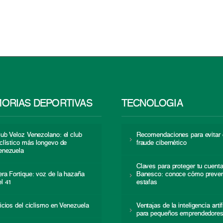
ORIAS DEPORTIVAS
TECNOLOGÍA
lub Veloz Venezolano: el club
Recomendaciones para evitar 
iclístico más longevo de
fraude cibernético
enezuela
Claves para proteger tu cuent
era Fortique: voz de la hazaña
Banesco: conoce cómo preven
el 41
estafas
nicios del ciclismo en Venezuela
Ventajas de la inteligencia artif
para pequeños emprendedore