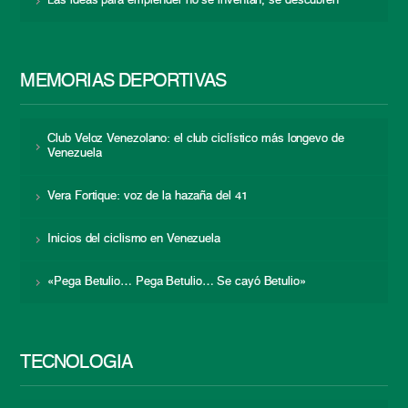
Las ideas para emprender no se inventan, se descubren
MEMORIAS DEPORTIVAS
Club Veloz Venezolano: el club ciclístico más longevo de
Venezuela
Vera Fortique: voz de la hazaña del 41
Inicios del ciclismo en Venezuela
«Pega Betulio… Pega Betulio… Se cayó Betulio»
TECNOLOGÍA