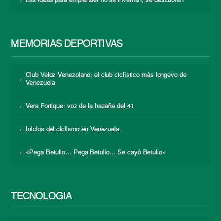
Las ideas para emprender no se inventan, se descubren
MEMORIAS DEPORTIVAS
Club Veloz Venezolano: el club ciclístico más longevo de
Venezuela
Vera Fortique: voz de la hazaña del 41
Inicios del ciclismo en Venezuela
«Pega Betulio… Pega Betulio… Se cayó Betulio»
TECNOLOGÍA