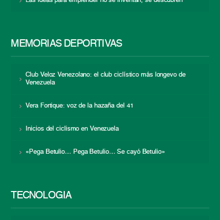
Las ideas para emprender no se inventan, se descubren
MEMORIAS DEPORTIVAS
Club Veloz Venezolano: el club ciclístico más longevo de
Venezuela
Vera Fortique: voz de la hazaña del 41
Inicios del ciclismo en Venezuela
«Pega Betulio… Pega Betulio… Se cayó Betulio»
TECNOLOGÍA