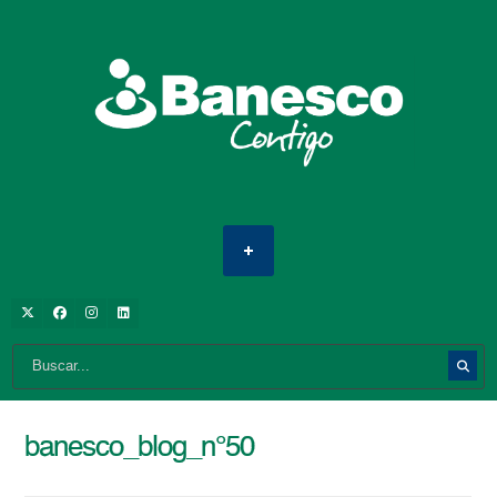
banesco_blog_n°50