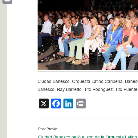
Print
Ciudad Banesco, Orquesta Latino Caribeña, Banesco
Banesco, Ray Barretto, Tito Rodríguez, Tito Puente
X
Facebook
LinkedIn
Print
Post Previo:
Ciudad Banesco bailó al son de la Orquesta Latino