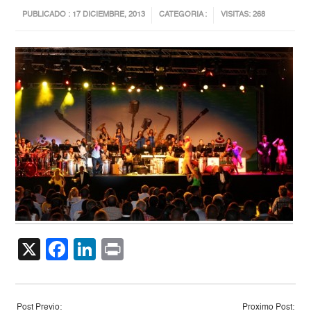
PUBLICADO : 17 DICIEMBRE, 2013
CATEGORIA :
VISITAS: 268
X
Facebook
LinkedIn
Print
Post Previo:
Proximo Post: