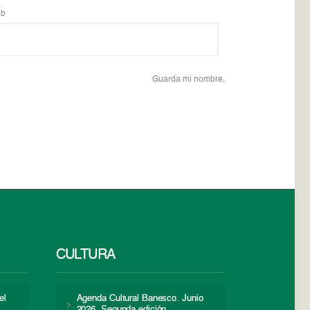
b
Guarda mi nombre,
CULTURA
el
Agenda Cultural Banesco. Junio
2026. Segunda edición