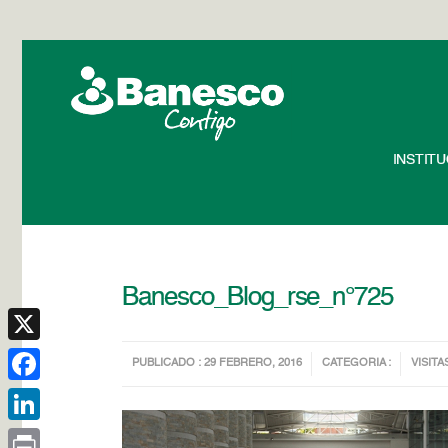
INSTIT
Banesco_Blog_rse_n°725
X
PUBLICADO : 29 FEBRERO, 2016
CATEGORIA :
VISITA
Facebook
LinkedIn