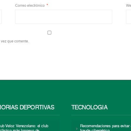
Correo electrónico
*
We
a vez que comente.
ORIAS DEPORTIVAS
TECNOLOGÍA
lub Veloz Venezolano: el club
Recomendaciones para evitar 
iclístico más longevo de
fraude cibernético