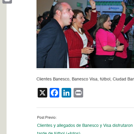
Print
Clientes Banesco, Banesco Visa, fútbol, Ciudad B
X
Facebook
LinkedIn
Print
Post Previo:
Clientes y allegados de Banesco y Visa disfrutaron
tarde de fútbol (+fotos)