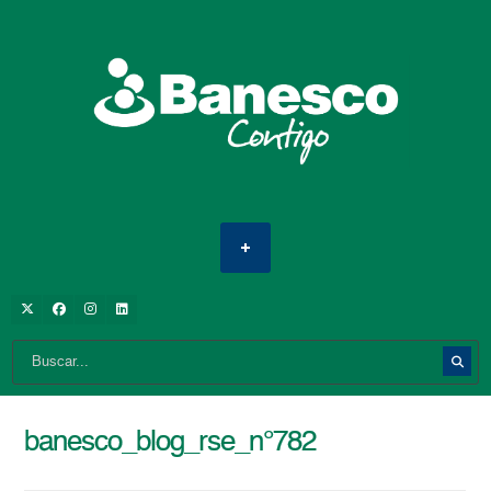
banesco_blog_rse_n°782