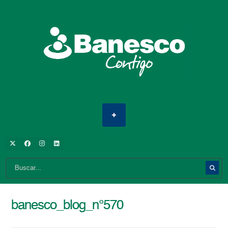
banesco_blog_n°570