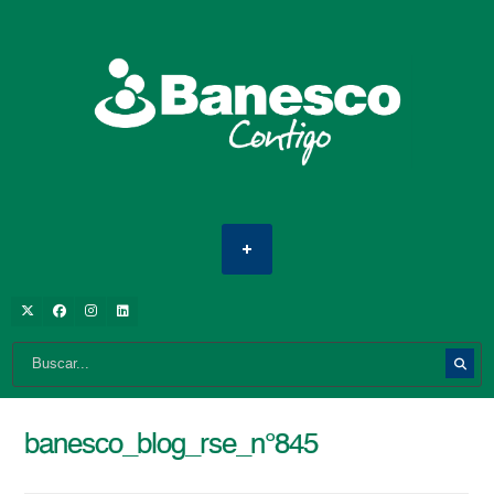
banesco_blog_rse_n°845