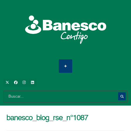
banesco_blog_rse_n°1087