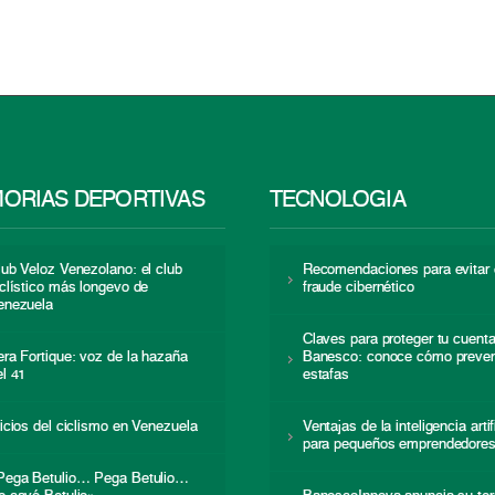
ORIAS DEPORTIVAS
TECNOLOGÍA
lub Veloz Venezolano: el club
Recomendaciones para evitar 
iclístico más longevo de
fraude cibernético
enezuela
Claves para proteger tu cuent
era Fortique: voz de la hazaña
Banesco: conoce cómo preven
el 41
estafas
nicios del ciclismo en Venezuela
Ventajas de la inteligencia artif
para pequeños emprendedore
Pega Betulio… Pega Betulio…