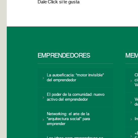
Dale Click si te gusta
EMPRENDEDORES
MEM
La autoeficacia: “motor invisible”
C
del emprendedor
c
V
El poder de la comunidad: nuevo
activo del emprendedor
V
d
Networking: el arte de la
“arquitectura social” para
I
emprender
«